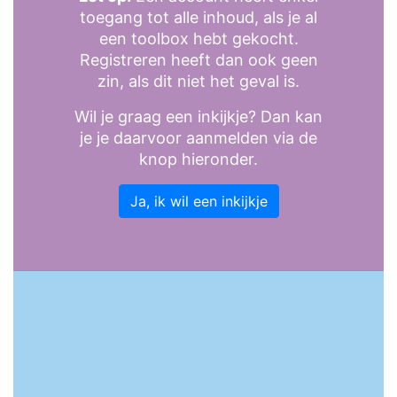
toegang tot alle inhoud, als je al
een toolbox hebt gekocht.
Registreren heeft dan ook geen
zin, als dit niet het geval is.
Wil je graag een inkijkje? Dan kan
je je daarvoor aanmelden via de
knop hieronder.
Ja, ik wil een inkijkje
Gebruikersnaam of e-mail